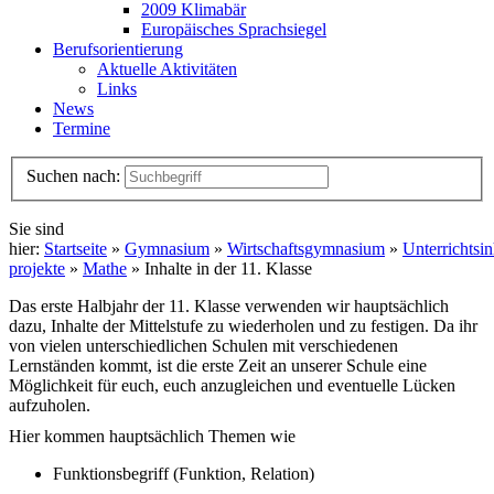
2009 Klimabär
Europäisches Sprachsiegel
Berufsorientierung
Aktuelle Aktivitäten
Links
News
Termine
Suchen nach:
Sie sind
hier:
Startseite
»
Gymnasium
»
Wirtschaftsgymnasium
»
Unterrichtsin
projekte
»
Mathe
» Inhalte in der 11. Klasse
Das erste Halbjahr der 11. Klasse verwenden wir hauptsächlich
dazu, Inhalte der Mittelstufe zu wiederholen und zu festigen. Da ihr
von vielen unterschiedlichen Schulen mit verschiedenen
Lernständen kommt, ist die erste Zeit an unserer Schule eine
Möglichkeit für euch, euch anzugleichen und eventuelle Lücken
aufzuholen.
Hier kommen hauptsächlich Themen wie
Funktionsbegriff (Funktion, Relation)