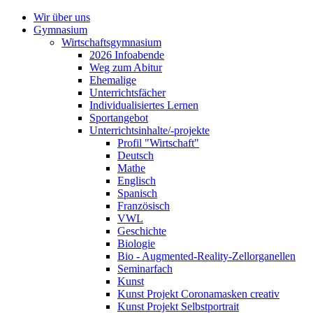
Wir über uns
Gymnasium
Wirtschaftsgymnasium
2026 Infoabende
Weg zum Abitur
Ehemalige
Unterrichtsfächer
Individualisiertes Lernen
Sportangebot
Unterrichtsinhalte/-projekte
Profil "Wirtschaft"
Deutsch
Mathe
Englisch
Spanisch
Französisch
VWL
Geschichte
Biologie
Bio - Augmented-Reality-Zellorganellen
Seminarfach
Kunst
Kunst Projekt Coronamasken creativ
Kunst Projekt Selbstportrait