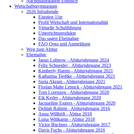
Nachqualifikation Englisch
Wirtschaftsgymnasium
2026 Infoabende
Einstieg 11te
Profil Wirtschaft und Internationalität
Virtuelle Schulführung
Unterrichtsprodukte
Das sagen Ehemalige
FAQ Orga und Anmeldung
Weg zum Abitur
Ehemalige
Janus Lubnow - Abiturjahrgang 2024
Felix Schneider - Abiturjahrgang 2023
Kimberly Harms - Abiturjahrgang 2021
Katharina Tiedtke - Abiturjahrgang 2021
Suria Akram - Abiturjahrgang 2021
Florian Malte Lenuck - Abiturjahrgang 2021
Tom Lorenzen - Abiturjahrgang 2020
Eik Kerler - Abiturjahrgang 2020
Jacqueline Eggers - Abiturjahrgang 2020
Delilah Rahimi - Abiturjahrgang 2016
Anna Willhöft - Abitur 2018
Luisa Wittkamp - Abitur 2018
Victor Büchner - Abiturjahrgang 2017
Davis Fuchs - Abiturjahrgang 2016