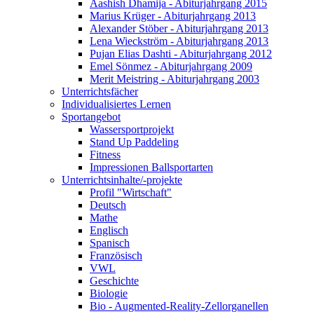
Aashish Dhamija - Abiturjahrgang 2015
Marius Krüger - Abiturjahrgang 2013
Alexander Stöber - Abiturjahrgang 2013
Lena Wieckström - Abiturjahrgang 2013
Pujan Elias Dashti - Abiturjahrgang 2012
Emel Sönmez - Abiturjahrgang 2009
Merit Meistring - Abiturjahrgang 2003
Unterrichtsfächer
Individualisiertes Lernen
Sportangebot
Wassersportprojekt
Stand Up Paddeling
Fitness
Impressionen Ballsportarten
Unterrichtsinhalte/-projekte
Profil "Wirtschaft"
Deutsch
Mathe
Englisch
Spanisch
Französisch
VWL
Geschichte
Biologie
Bio - Augmented-Reality-Zellorganellen