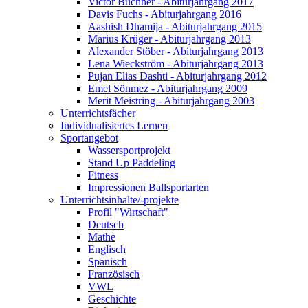
Victor Büchner - Abiturjahrgang 2017
Davis Fuchs - Abiturjahrgang 2016
Aashish Dhamija - Abiturjahrgang 2015
Marius Krüger - Abiturjahrgang 2013
Alexander Stöber - Abiturjahrgang 2013
Lena Wieckström - Abiturjahrgang 2013
Pujan Elias Dashti - Abiturjahrgang 2012
Emel Sönmez - Abiturjahrgang 2009
Merit Meistring - Abiturjahrgang 2003
Unterrichtsfächer
Individualisiertes Lernen
Sportangebot
Wassersportprojekt
Stand Up Paddeling
Fitness
Impressionen Ballsportarten
Unterrichtsinhalte/-projekte
Profil "Wirtschaft"
Deutsch
Mathe
Englisch
Spanisch
Französisch
VWL
Geschichte