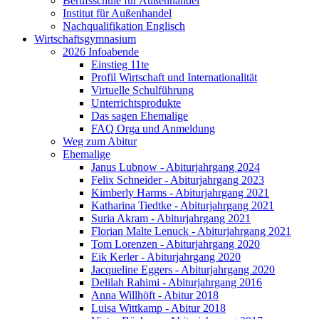
Berufsschule für Außenhandel
Institut für Außenhandel
Nachqualifikation Englisch
Wirtschaftsgymnasium
2026 Infoabende
Einstieg 11te
Profil Wirtschaft und Internationalität
Virtuelle Schulführung
Unterrichtsprodukte
Das sagen Ehemalige
FAQ Orga und Anmeldung
Weg zum Abitur
Ehemalige
Janus Lubnow - Abiturjahrgang 2024
Felix Schneider - Abiturjahrgang 2023
Kimberly Harms - Abiturjahrgang 2021
Katharina Tiedtke - Abiturjahrgang 2021
Suria Akram - Abiturjahrgang 2021
Florian Malte Lenuck - Abiturjahrgang 2021
Tom Lorenzen - Abiturjahrgang 2020
Eik Kerler - Abiturjahrgang 2020
Jacqueline Eggers - Abiturjahrgang 2020
Delilah Rahimi - Abiturjahrgang 2016
Anna Willhöft - Abitur 2018
Luisa Wittkamp - Abitur 2018