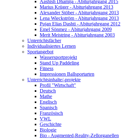
Aashish Dhamija - Abiturjahrgang 2015
Marius Krüger - Abiturjahrgang 2013
Alexander Stöber - Abiturjahrgang 2013
Lena Wieckström - Abiturjahrgang 2013
Pujan Elias Dashti - Abiturjahrgang 2012
Emel Sönmez - Abiturjahrgang 2009
Merit Meistring - Abiturjahrgang 2003
Unterrichtsfächer
Individualisiertes Lernen
Sportangebot
Wassersportprojekt
Stand Up Paddeling
Fitness
Impressionen Ballsportarten
Unterrichtsinhalte/-projekte
Profil "Wirtschaft"
Deutsch
Mathe
Englisch
Spanisch
Französisch
VWL
Geschichte
Biologie
Bio - Augmented-Reality-Zellorganellen