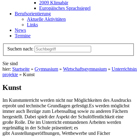
2009 Klimabär
Europäisches Sprachsiegel
Berufsorientierung
Aktuelle Aktivitäten
Links
News
Termine
Suchen nach:
Sie sind
hier:
Startseite
»
Gymnasium
»
Wirtschaftsgymnasium
»
Unterrichtsin
projekte
» Kunst
Kunst
Im Kunstunterricht werden nicht nur Möglichkeiten des Ausdrucks
erprobt und technische Grundlagen gefestigt.Es werden möglichst
immer auch Bezüge zum Lebensalltag sowie zu anderen Fächern
hergestellt. Dabei spielt der Aspekt der Schulöffentlichkeit eine
große Rolle. Die im Unterricht entstandenen Arbeiten werden
regelmäßig in der Schule präsentiert; es
gibt Ausstellungseröffnungen, Wettbewerbe und Fächer