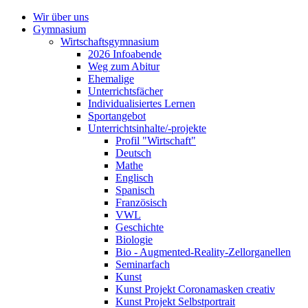
Wir über uns
Gymnasium
Wirtschaftsgymnasium
2026 Infoabende
Weg zum Abitur
Ehemalige
Unterrichtsfächer
Individualisiertes Lernen
Sportangebot
Unterrichtsinhalte/-projekte
Profil "Wirtschaft"
Deutsch
Mathe
Englisch
Spanisch
Französisch
VWL
Geschichte
Biologie
Bio - Augmented-Reality-Zellorganellen
Seminarfach
Kunst
Kunst Projekt Coronamasken creativ
Kunst Projekt Selbstportrait