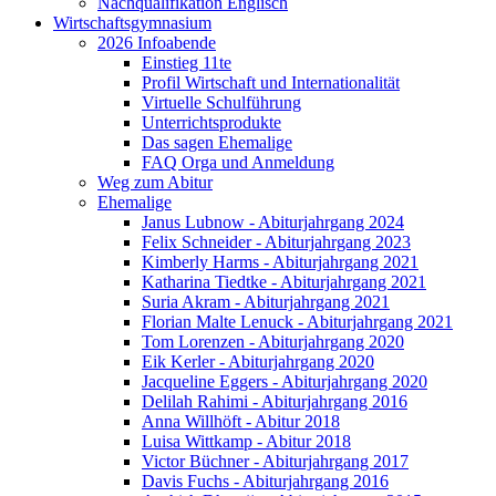
Nachqualifikation Englisch
Wirtschaftsgymnasium
2026 Infoabende
Einstieg 11te
Profil Wirtschaft und Internationalität
Virtuelle Schulführung
Unterrichtsprodukte
Das sagen Ehemalige
FAQ Orga und Anmeldung
Weg zum Abitur
Ehemalige
Janus Lubnow - Abiturjahrgang 2024
Felix Schneider - Abiturjahrgang 2023
Kimberly Harms - Abiturjahrgang 2021
Katharina Tiedtke - Abiturjahrgang 2021
Suria Akram - Abiturjahrgang 2021
Florian Malte Lenuck - Abiturjahrgang 2021
Tom Lorenzen - Abiturjahrgang 2020
Eik Kerler - Abiturjahrgang 2020
Jacqueline Eggers - Abiturjahrgang 2020
Delilah Rahimi - Abiturjahrgang 2016
Anna Willhöft - Abitur 2018
Luisa Wittkamp - Abitur 2018
Victor Büchner - Abiturjahrgang 2017
Davis Fuchs - Abiturjahrgang 2016