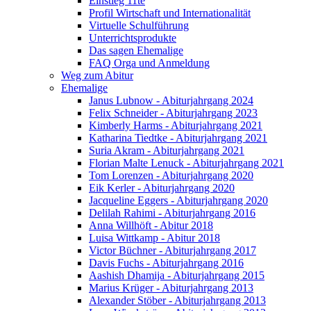
Einstieg 11te
Profil Wirtschaft und Internationalität
Virtuelle Schulführung
Unterrichtsprodukte
Das sagen Ehemalige
FAQ Orga und Anmeldung
Weg zum Abitur
Ehemalige
Janus Lubnow - Abiturjahrgang 2024
Felix Schneider - Abiturjahrgang 2023
Kimberly Harms - Abiturjahrgang 2021
Katharina Tiedtke - Abiturjahrgang 2021
Suria Akram - Abiturjahrgang 2021
Florian Malte Lenuck - Abiturjahrgang 2021
Tom Lorenzen - Abiturjahrgang 2020
Eik Kerler - Abiturjahrgang 2020
Jacqueline Eggers - Abiturjahrgang 2020
Delilah Rahimi - Abiturjahrgang 2016
Anna Willhöft - Abitur 2018
Luisa Wittkamp - Abitur 2018
Victor Büchner - Abiturjahrgang 2017
Davis Fuchs - Abiturjahrgang 2016
Aashish Dhamija - Abiturjahrgang 2015
Marius Krüger - Abiturjahrgang 2013
Alexander Stöber - Abiturjahrgang 2013