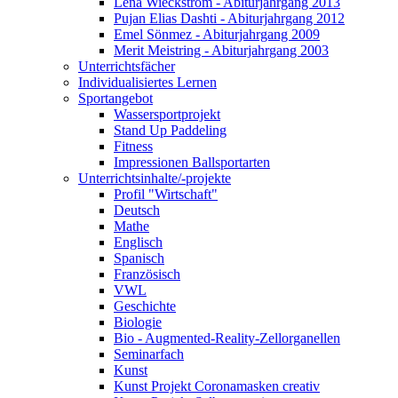
Lena Wieckström - Abiturjahrgang 2013
Pujan Elias Dashti - Abiturjahrgang 2012
Emel Sönmez - Abiturjahrgang 2009
Merit Meistring - Abiturjahrgang 2003
Unterrichtsfächer
Individualisiertes Lernen
Sportangebot
Wassersportprojekt
Stand Up Paddeling
Fitness
Impressionen Ballsportarten
Unterrichtsinhalte/-projekte
Profil "Wirtschaft"
Deutsch
Mathe
Englisch
Spanisch
Französisch
VWL
Geschichte
Biologie
Bio - Augmented-Reality-Zellorganellen
Seminarfach
Kunst
Kunst Projekt Coronamasken creativ