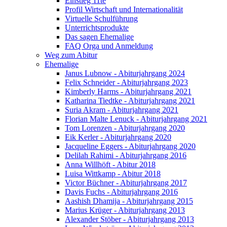
Einstieg 11te
Profil Wirtschaft und Internationalität
Virtuelle Schulführung
Unterrichtsprodukte
Das sagen Ehemalige
FAQ Orga und Anmeldung
Weg zum Abitur
Ehemalige
Janus Lubnow - Abiturjahrgang 2024
Felix Schneider - Abiturjahrgang 2023
Kimberly Harms - Abiturjahrgang 2021
Katharina Tiedtke - Abiturjahrgang 2021
Suria Akram - Abiturjahrgang 2021
Florian Malte Lenuck - Abiturjahrgang 2021
Tom Lorenzen - Abiturjahrgang 2020
Eik Kerler - Abiturjahrgang 2020
Jacqueline Eggers - Abiturjahrgang 2020
Delilah Rahimi - Abiturjahrgang 2016
Anna Willhöft - Abitur 2018
Luisa Wittkamp - Abitur 2018
Victor Büchner - Abiturjahrgang 2017
Davis Fuchs - Abiturjahrgang 2016
Aashish Dhamija - Abiturjahrgang 2015
Marius Krüger - Abiturjahrgang 2013
Alexander Stöber - Abiturjahrgang 2013