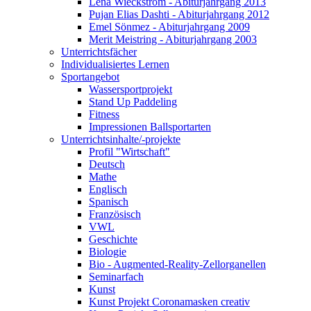
Lena Wieckström - Abiturjahrgang 2013
Pujan Elias Dashti - Abiturjahrgang 2012
Emel Sönmez - Abiturjahrgang 2009
Merit Meistring - Abiturjahrgang 2003
Unterrichtsfächer
Individualisiertes Lernen
Sportangebot
Wassersportprojekt
Stand Up Paddeling
Fitness
Impressionen Ballsportarten
Unterrichtsinhalte/-projekte
Profil "Wirtschaft"
Deutsch
Mathe
Englisch
Spanisch
Französisch
VWL
Geschichte
Biologie
Bio - Augmented-Reality-Zellorganellen
Seminarfach
Kunst
Kunst Projekt Coronamasken creativ