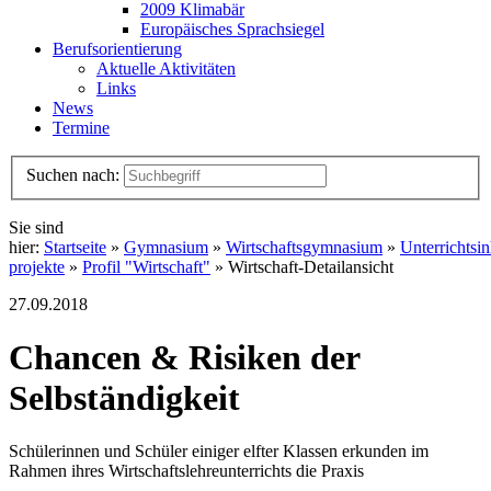
2009 Klimabär
Europäisches Sprachsiegel
Berufsorientierung
Aktuelle Aktivitäten
Links
News
Termine
Suchen nach:
Sie sind
hier:
Startseite
»
Gymnasium
»
Wirtschaftsgymnasium
»
Unterrichtsin
projekte
»
Profil "Wirtschaft"
» Wirtschaft-Detailansicht
27.09.2018
Chancen & Risiken der
Selbständigkeit
Schülerinnen und Schüler einiger elfter Klassen erkunden im
Rahmen ihres Wirtschaftslehreunterrichts die Praxis