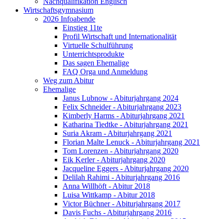
Nachqualifikation Englisch
Wirtschaftsgymnasium
2026 Infoabende
Einstieg 11te
Profil Wirtschaft und Internationalität
Virtuelle Schulführung
Unterrichtsprodukte
Das sagen Ehemalige
FAQ Orga und Anmeldung
Weg zum Abitur
Ehemalige
Janus Lubnow - Abiturjahrgang 2024
Felix Schneider - Abiturjahrgang 2023
Kimberly Harms - Abiturjahrgang 2021
Katharina Tiedtke - Abiturjahrgang 2021
Suria Akram - Abiturjahrgang 2021
Florian Malte Lenuck - Abiturjahrgang 2021
Tom Lorenzen - Abiturjahrgang 2020
Eik Kerler - Abiturjahrgang 2020
Jacqueline Eggers - Abiturjahrgang 2020
Delilah Rahimi - Abiturjahrgang 2016
Anna Willhöft - Abitur 2018
Luisa Wittkamp - Abitur 2018
Victor Büchner - Abiturjahrgang 2017
Davis Fuchs - Abiturjahrgang 2016