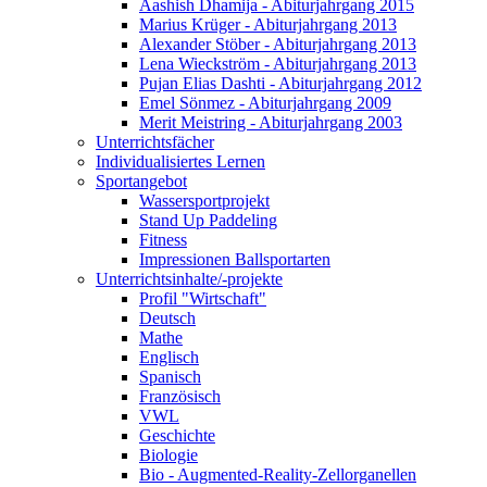
Aashish Dhamija - Abiturjahrgang 2015
Marius Krüger - Abiturjahrgang 2013
Alexander Stöber - Abiturjahrgang 2013
Lena Wieckström - Abiturjahrgang 2013
Pujan Elias Dashti - Abiturjahrgang 2012
Emel Sönmez - Abiturjahrgang 2009
Merit Meistring - Abiturjahrgang 2003
Unterrichtsfächer
Individualisiertes Lernen
Sportangebot
Wassersportprojekt
Stand Up Paddeling
Fitness
Impressionen Ballsportarten
Unterrichtsinhalte/-projekte
Profil "Wirtschaft"
Deutsch
Mathe
Englisch
Spanisch
Französisch
VWL
Geschichte
Biologie
Bio - Augmented-Reality-Zellorganellen