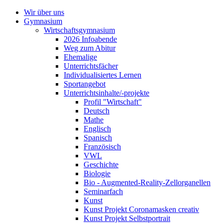
Wir über uns
Gymnasium
Wirtschaftsgymnasium
2026 Infoabende
Weg zum Abitur
Ehemalige
Unterrichtsfächer
Individualisiertes Lernen
Sportangebot
Unterrichtsinhalte/-projekte
Profil "Wirtschaft"
Deutsch
Mathe
Englisch
Spanisch
Französisch
VWL
Geschichte
Biologie
Bio - Augmented-Reality-Zellorganellen
Seminarfach
Kunst
Kunst Projekt Coronamasken creativ
Kunst Projekt Selbstportrait